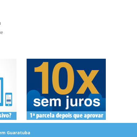
a
ue
e em Guaratuba