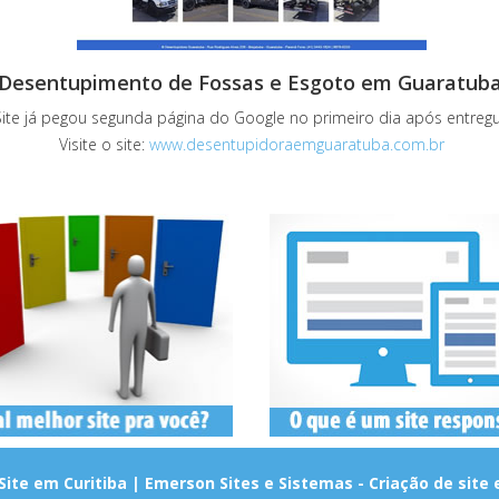
Desentupimento de Fossas e Esgoto em Guaratub
Site já pegou segunda página do Google no primeiro dia após entreg
Visite o site:
www.desentupidoraemguaratuba.com.br
Site em Curitiba | Emerson Sites e Sistemas - Criação de sit